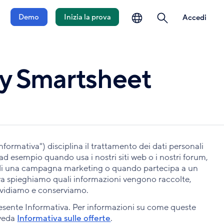
lingua
ricerca
Demo
Inizia la prova
Accedi
cy Smartsheet
nformativa") disciplina il trattamento dei dati personali
ad esempio quando usa i nostri siti web o i nostri forum,
 di una campagna marketing o quando partecipa a un
va spieghiamo quali informazioni vengono raccolte,
ividiamo e conserviamo.
esente Informativa. Per informazioni su come queste
 veda
Informativa sulle offerte
.