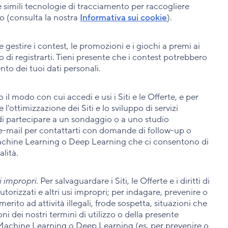
simili tecnologie di tracciamento per raccogliere
o (consulta la nostra
Informativa sui cookie
).
gestire i contest, le promozioni e i giochi a premi ai
so di registrarti. Tieni presente che i contest potrebbero
to dei tuoi dati personali.
 modo con cui accedi e usi i Siti e le Offerte, e per
 e l'ottimizzazione dei Siti e lo sviluppo di servizi
i di partecipare a un sondaggio o a uno studio
zo e-mail per contattarti con domande di follow-up o
 Machine Learning o Deep Learning che ci consentono di
nalità.
i impropri.
Per salvaguardare i Siti, le Offerte e i diritti di
utorizzati e altri usi impropri; per indagare, prevenire o
erito ad attività illegali, frode sospetta, situazioni che
i dei nostri termini di utilizzo o della presente
i Machine Learning o Deep Learning (es. per prevenire o