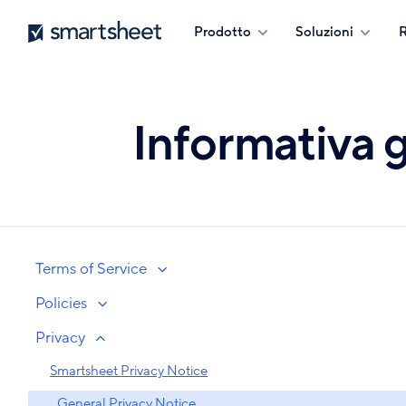
Salta
Smartsheet
Prodotto
Soluzioni
R
al
contenuto
principale
Informativa 
Terms of Service
Policies
Privacy
Smartsheet Privacy Notice
General Privacy Notice