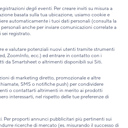
gistrazioni degli eventi.
Per creare inviti su misura a
zzazione basata sulla tua ubicazione, usiamo cookie e
ere automaticamente i tuoi dati personali (consulta la
ti personali anche per inviare comunicazioni correlate a
 sei registrato.
re e valutare potenziali nuovi utenti tramite strumenti
ied, ZoomInfo, ecc.) ed entrare in contatto con i
 da Smartsheet o altrimenti disponibili sui Siti.
oni di marketing diretto, promozionale e altre
chiamate, SMS o notifiche push) per condividere
nti o contattarti altrimenti in merito ai prodotti
o interessarti, nel rispetto delle tue preferenze di
i.
Per proporti annunci pubblicitari più pertinenti sui
ondurre ricerche di mercato (es. misurando il successo di