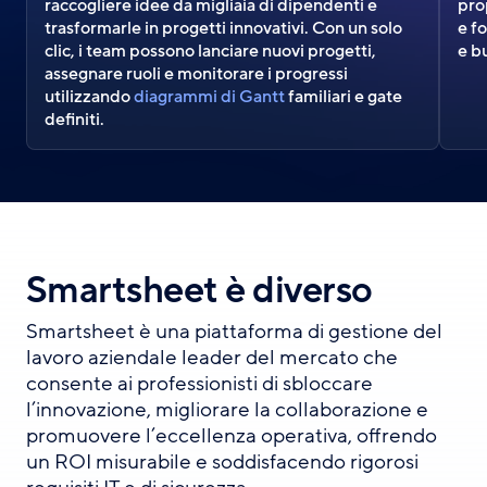
raccogliere idee da migliaia di dipendenti e
pro
trasformarle in progetti innovativi. Con un solo
e f
clic, i team possono lanciare nuovi progetti,
e b
assegnare ruoli e monitorare i progressi
utilizzando
diagrammi di Gantt
familiari e gate
definiti.
Smartsheet è diverso
Smartsheet è una piattaforma di gestione del
lavoro aziendale leader del mercato che
consente ai professionisti di sbloccare
l’innovazione, migliorare la collaborazione e
promuovere l’eccellenza operativa, offrendo
un ROI misurabile e soddisfacendo rigorosi