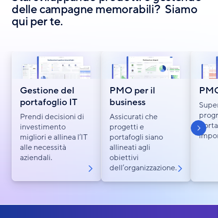
delle campagne memorabili? Siamo
qui per te.
Gestione del
PMO per il
PMO
portafoglio IT
business
Super
S
h
o
w
n
e
x
s
l
i
d
prog
Prendi decisioni di
Assicurati che
porta
investimento
progetti e
impor
migliori e allinea l’IT
portafogli siano
alle necessità
allineati agli
aziendali.
obiettivi
dell’organizzazione.