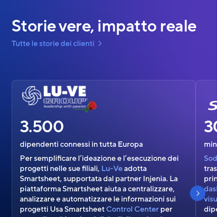
Storie vere, impatto reale
Tutte le storie dei clienti
3.500
3
dipendenti connessi in tutta Europa
min
Per semplificare l’ideazione e l’esecuzione dei
Sod
progetti nelle sue filiali,
Lu-Ve
adotta
tra
Smartsheet, supportata dal partner Injenia. La
pri
S
h
o
w
n
e
x
s
l
i
d
piattaforma Smartsheet aiuta a centralizzare,
das
analizzare e automatizzare le informazioni sui
vis
progetti Usa Smartsheet
Control Center
per
dip