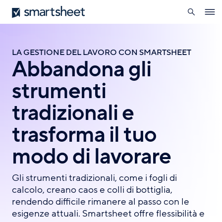
ricerca
Smartsheet
Salta
Ope
al
navig
contenuto
principale
LA GESTIONE DEL LAVORO CON SMARTSHEET
Abbandona gli
strumenti
tradizionali e
trasforma il tuo
modo di lavorare
Gli strumenti tradizionali, come i fogli di
calcolo, creano caos e colli di bottiglia,
rendendo difficile rimanere al passo con le
esigenze attuali. Smartsheet offre flessibilità e