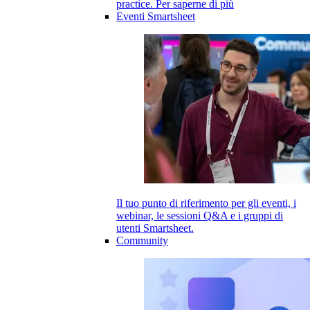
practice.
Per saperne di più
Eventi Smartsheet
Il tuo punto di riferimento per gli eventi, i
webinar, le sessioni Q&A e i gruppi di
utenti Smartsheet.
Community