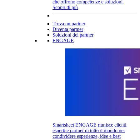
che offrono competenze e soluzioni.
Scopri di più
Trova un partner
Diventa partner
Soluzioni dei partner
ENGAGE
Smartsheet ENGAGE riunisce clienti,
esperti e partner di tutto il mondo per
condividere esperienze, idee e best