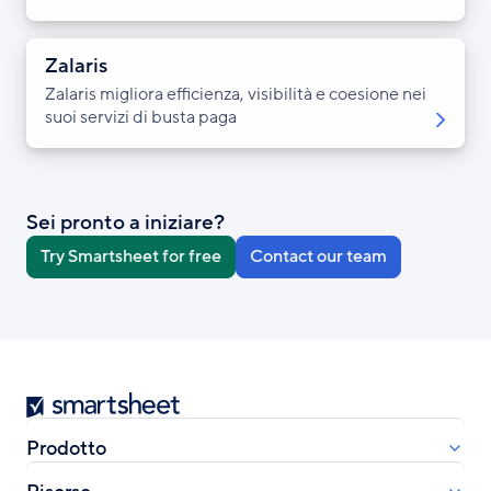
Zalaris
Zalaris migliora efficienza, visibilità e coesione nei
suoi servizi di busta paga
Sei pronto a iniziare?
Try Smartsheet for free
Contact our team
S
m
a
Prodotto
r
t