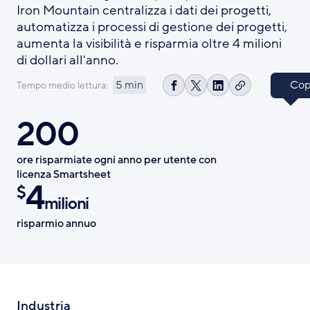
Iron Mountain centralizza i dati dei progetti,
automatizza i processi di gestione dei progetti,
aumenta la visibilità e risparmia oltre 4 milioni
di dollari all'anno.
Copi
5 min
Tempo medio lettura:
C
C
S
C
o
o
h
o
p
200
n
a
n
i
d
r
d
a
i
e
i
ore risparmiate ogni anno per utente con
l
v
o
v
licenza Smartsheet
i
i
n
i
4
$
n
d
X
d
milioni
k
i
i
risparmio annuo
s
s
u
u
F
L
a
i
c
n
Industria
e
k