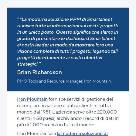
"La moderna soluzione PPM di Smartsheet
riunisce tutte le informazioni sui nostri progetti
in un unico posto. Questo significa che siamo in
grado di presentare le dashboard Smartsheet
ai nostri leader in modo da mostrare loro una
visione completa di tutti i progetti, legando tali
progetti direttamente ai nostri obiettivi
strategici."
Brian Richardson
PMO Tools and Resource Manager, Iron Mountain
Iron Mountain
fornisce servizi di gestione dei
record, archiviazione e dati a clienti in tutto il
mondo dal 1951. L'azienda serve oltre 220.000
clienti in 58 paesi, archiviando i record di dati in
più di 1.000 archivi in tutto il mondo.
Iron Mountain usa
la moderna soluzione di