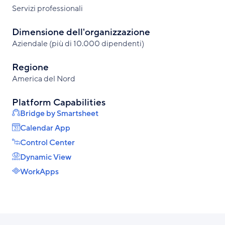
b
e
Servizi professionali
o
d
o
I
Dimensione dell'organizzazione
k
n
Aziendale (più di 10.000 dipendenti)
Regione
America del Nord
Platform Capabilities
Bridge by Smartsheet
Calendar App
Control Center
Dynamic View
WorkApps