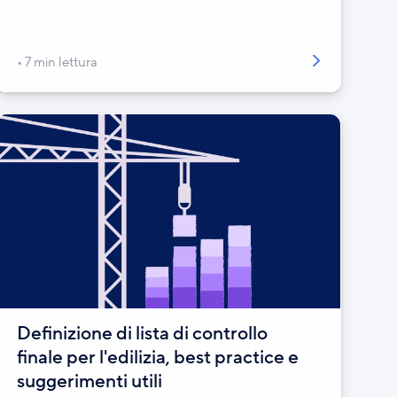
7 min lettura
Definizione di lista di controllo
finale per l'edilizia, best practice e
suggerimenti utili