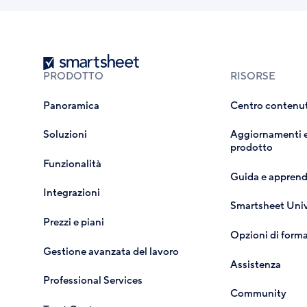
Smartsheet
PRODOTTO
RISORSE
Panoramica
Centro contenut
Soluzioni
Aggiornamenti e
prodotto
Funzionalità
Guida e appren
Integrazioni
Smartsheet Univ
Prezzi e piani
Opzioni di form
Gestione avanzata del lavoro
Assistenza
Professional Services
Community