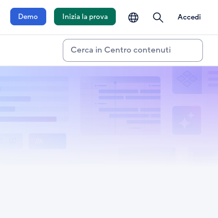
lingua
ricerca
Demo
Inizia la prova
Accedi
Cerca