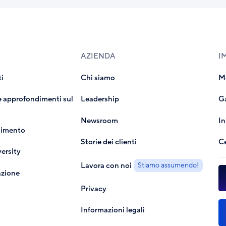
AZIENDA
I
i
Chi siamo
Mo
 approfondimenti sul
Leadership
Ga
Newsroom
In
dimento
Storie dei clienti
Ce
ersity
Lavora con noi
Stiamo assumendo!
azione
Privacy
Informazioni legali