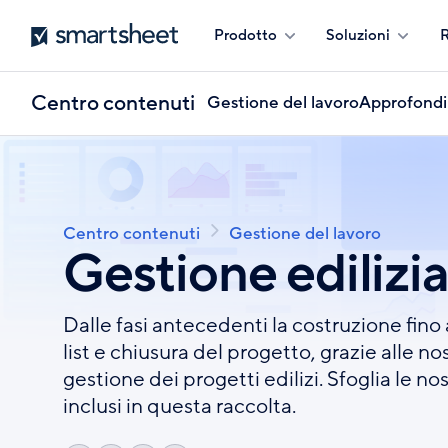
Salta
Smartsheet
Prodotto
Soluzioni
R
al
contenuto
principale
Centro contenuti
Gestione del lavoro
Approfondi
Centro contenuti
Gestione del lavoro
Briciole
Gestione edilizi
di
pane
Dalle fasi antecedenti la costruzione fino 
list e chiusura del progetto, grazie alle nost
gestione dei progetti edilizi. Sfoglia le no
inclusi in questa raccolta.