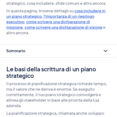
i
strategico, cosa includere, sfide comuni e altro ancora.
l
v
o
v
p
i
In questa pagina, troverai dettagli su
cosa includere in
i
n
i
a
n
un piano strategico
,
l'importanza di un riepilogo
d
X
d
l
k
esecutivo
,
come scrivere una dichiarazione di
i
i
e
missione
,
come scrivere una dichiarazione di visione
e
s
s
altro ancora.
u
u
F
L
a
i
Sommario
c
n
e
k
b
e
Le basi della scrittura di un piano
o
d
o
I
strategico
k
n
Il processo di pianificazione strategica richiede tempo,
ma il valore che ne deriva è enorme. Se eseguito
correttamente, il tuo piano strategico coinvolgerà e
allinea gli stakeholder in base alle priorità della tua
azienda.
La pianificazione strategica, chiamata anche
sviluppo