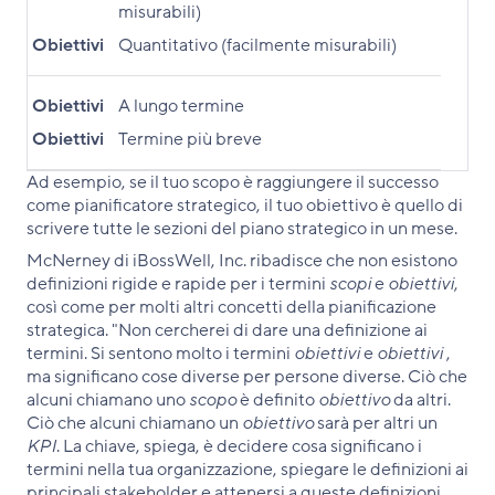
misurabili)
Obiettivi
Quantitativo (facilmente misurabili)
Obiettivi
A lungo termine
Obiettivi
Termine più breve
Ad esempio, se il tuo scopo è raggiungere il successo
come pianificatore strategico, il tuo obiettivo è quello di
scrivere tutte le sezioni del piano strategico in un mese.
McNerney di iBossWell, Inc. ribadisce che non esistono
definizioni rigide e rapide per i termini
scopi
e
obiettivi
,
così come per molti altri concetti della pianificazione
strategica. "Non cercherei di dare una definizione ai
termini. Si sentono molto i termini
obiettivi
e
obiettivi
,
ma significano cose diverse per persone diverse. Ciò che
alcuni chiamano uno
scopo
è definito
obiettivo
da altri.
Ciò che alcuni chiamano un
obiettivo
sarà per altri un
KPI
. La chiave, spiega, è decidere cosa significano i
termini nella tua organizzazione, spiegare le definizioni ai
principali stakeholder e attenersi a queste definizioni.