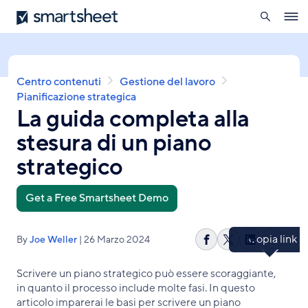
ricerca
S
S
O
m
a
p
a
l
r
e
t
t
n
a
s
n
B
Centro contenuti
Gestione del lavoro
a
h
a
r
Pianificazione strategica
l
e
v
La guida completa alla
i
c
e
i
c
o
t
stesura di un piano
g
i
n
a
t
o
strategico
t
e
l
i
n
e
o
Get a Free Smartsheet Demo
u
d
n
t
i
o
p
Copia link
By
Joe Weller
| 26 Marzo 2024
p
C
C
S
C
a
r
o
o
h
o
n
i
Scrivere un piano strategico può essere scoraggiante,
p
n
a
n
e
n
in quanto il processo include molte fasi. In questo
i
d
r
d
c
articolo imparerai le basi per scrivere un piano
a
i
e
i