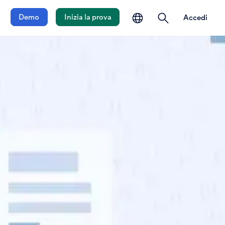
lingua
ricerca
Demo
Inizia la prova
Accedi