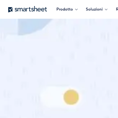
Salta
Smartsheet
Prodotto
Soluzioni
R
al
contenuto
principale