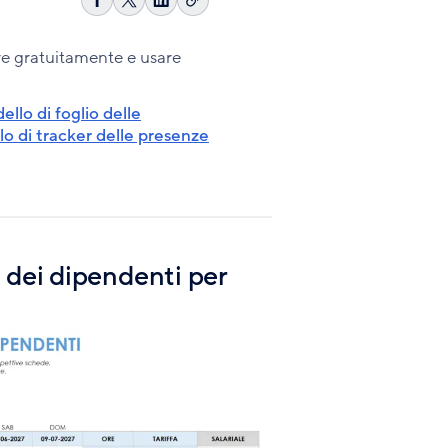
Copia
Condividi
Share
Condividi
link
su
on
su
Facebook
X
LinkedIn
are gratuitamente e usare
llo di foglio delle
o di tracker delle presenze
 dei dipendenti per