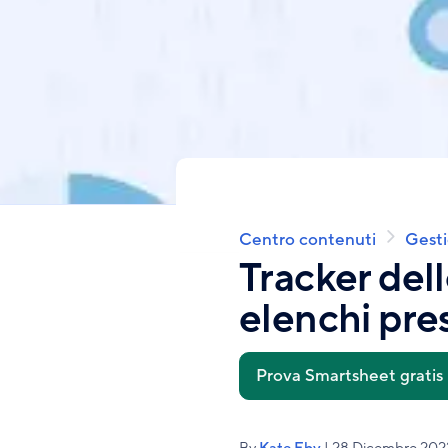
Centro contenuti
Gesti
Briciole
di
Tracker dell
pane
elenchi pr
Prova Smartsheet gratis
By
Kate Eby
| 28 Dicembre 202