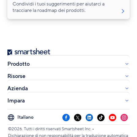
Condividi i tuoi suggerimenti per aiutarci a
tracciare la roadmap dei prodotti.
Smartsheet
Prodotto
Risorse
Azienda
Impara
Select
Facebook
X
LinkedIn
TikTok
YouTube
Instag
your
•
language
©2026. Tutti i diritti riservati Smartsheet Inc.
Dichiarazione di non responsabilità per la traduzione automatica