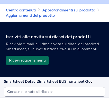
Briciole
Centro contenuti
Approfondimenti sul prodotto
di
Aggiornamenti del prodotto
pane
Iscriviti alle novità sui rilasci dei prodotti
Ricevi via e-mail le ultime novità sui rilasci dei prodotti
Smartsheet, su nuove funzionalità e sui miglioramenti.
Ricevi aggiornamenti
Smartsheet Default
Smartsheet EU
Smartsheet Gov
Cerca