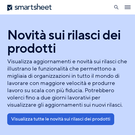
ricerca
Smartsheet
Salta
Ope
al
navig
contenuto
principale
Novità sui rilasci dei
prodotti
Visualizza aggiornamenti e novità sui rilasci che
illustrano le funzionalità che permettono a
migliaia di organizzazioni in tutto il mondo di
lavorare con maggiore velocità e produrre
lavoro su scala con più fiducia. Potrebbero
volerci fino a due giorni lavorativi per
visualizzare gli aggiornamenti sui nuovi rilasci.
Visualizza tutte le novità sui rilasci dei prodotti